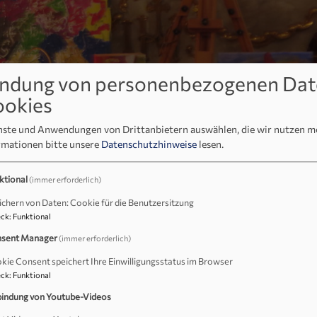
ndung von personenbezogenen Dat
ookies
enste und Anwendungen von Drittanbietern auswählen, die wir nutzen 
e
Vorbereitungsteam „ökumenisches Abendgebet“
Einige Theme
rmationen bitte unsere
Datenschutzhinweise
lesen.
dgebete zur Wochenmitte
ktional
(immer erforderlich)
ichern von Daten: Cookie für die Benutzersitzung
ck
:
Funktional
sent Manager
(immer erforderlich)
kie Consent speichert Ihre Einwilligungsstatus im Browser
ck
:
Funktional
freuden“
bindung von Youtube-Videos