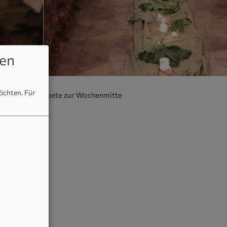
en
möchten.
Für
n der Abendgebete zur Wochenmitte