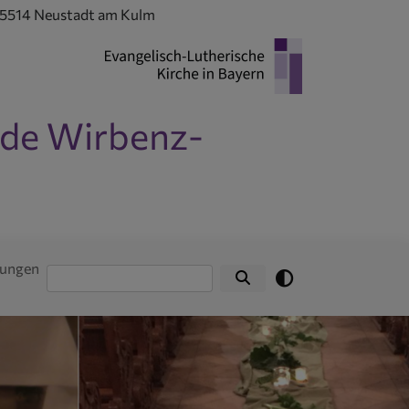
 95514 Neustadt am Kulm
nde Wirbenz-
tungen
Suche