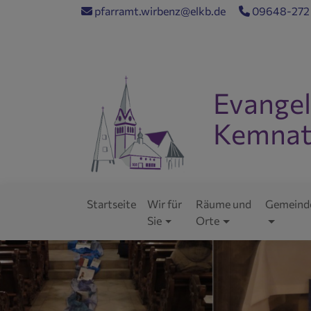
Direkt
pfarramt.wirbenz@elkb.de
09648-272
zum
Inhalt
Evangel
Kemnat
Evangelisch im Wor
Startseite
Wir für
Räume und
Gemeind
Hauptnavigation
Sie
Orte