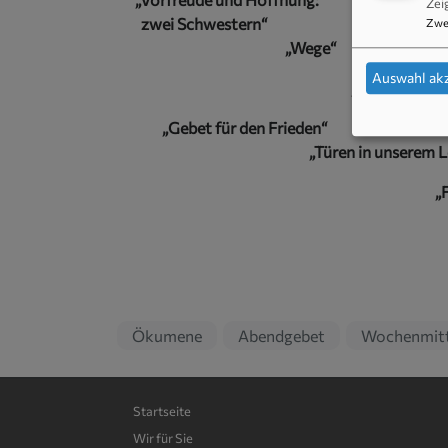
Zei
zwei Schwestern“
Zwe
„Wege“
Auswahl ak
„Der Teppich 
„Gebet für den Frieden“
„Türen in unserem 
„
Ökumene
Abendgebet
Wochenmit
Hauptnavigation
Startseite
Wir für Sie