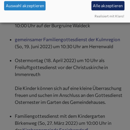
Auswahl akzeptieren
Alle akzeptieren
gemeinsamer Gottesdienst der Kulmregion
mit
Realisiert mit Klaro!
Freiluft-Kindergottesdienst (So, 24. Juli 2022) um
10:00 Uhr auf der Burgruine Waldeck
gemeinsamer Familiengottesdienst der Kulmregion
(So, 19. Juni 2022) um 10:30 Uhr am Herrenwald
Ostermontag (18. April 2022) um 10 Uhr als
Freiluftgottesdienst vor der Christuskirche in
Immenreuth
Die Kinder können sich auf eine kleine Überraschung
freuen und suchen im Anschluss an den Gottesdienst
Osternester im Garten des Gemeindehauses.
Familiengottesdienst mit dem Kindergarten
Birkenweg (So, 27. März 2022) um 10:00 Uhr in
der
Kirchengemeinde Speichersdorf