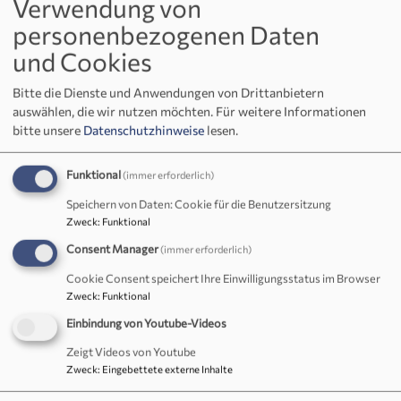
Verwendung von
Familiengottesdienst in Immenreuth
personenbezogenen Daten
und Cookies
Familiengottesdienst in
Immenreuth
Bitte die Dienste und Anwendungen von Drittanbietern
auswählen, die wir nutzen möchten.
Für weitere Informationen
bitte unsere
Datenschutzhinweise
lesen.
Herzliche Einladung zum Gottesdienst für Groß und Klein!
Funktional
(immer erforderlich)
Speichern von Daten: Cookie für die Benutzersitzung
nächste Termine und Rückblick auf bisherige Angebote:
Zweck
:
Funktional
Familiengottesdienst am Ostermontag
(11. April
Consent Manager
(immer erforderlich)
2023) um 10 Uhr
Cookie Consent speichert Ihre Einwilligungsstatus im Browser
als Freiluftgottesdienst vor der Christuskirche in
Zweck
:
Funktional
Immenreuth mit unserem Posaunenchor
Einbindung von Youtube-Videos
Die Kinder können sich auf eine kleine Überraschung
Zeigt Videos von Youtube
Zweck
:
Eingebettete externe Inhalte
freuen und suchen im Anschluss an den Gottesdienst
Osternester im Garten des Gemeindehauses.