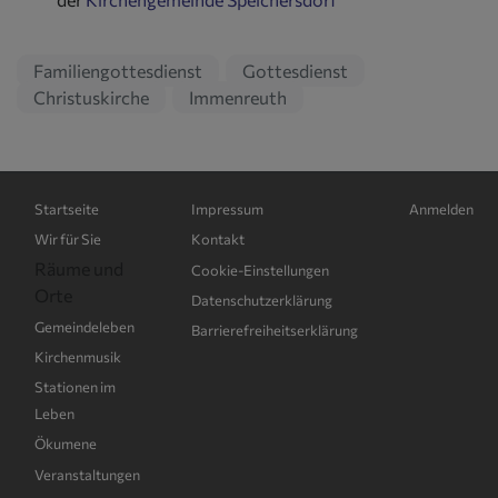
Familiengottesdienst
Gottesdienst
Christuskirche
Immenreuth
Hauptnavigation
Fußbereichsmenü
Benutzerme
Startseite
Impressum
Anmelden
Wir für Sie
Kontakt
Räume und
Cookie-Einstellungen
Orte
Datenschutzerklärung
Gemeindeleben
Barrierefreiheitserklärung
Kirchenmusik
Stationen im
Leben
Ökumene
Veranstaltungen