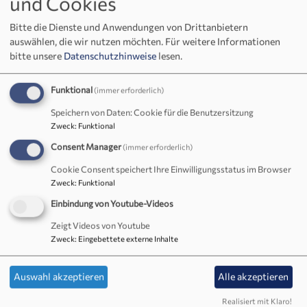
und Cookies
Bitte die Dienste und Anwendungen von Drittanbietern
auswählen, die wir nutzen möchten.
Für weitere Informationen
bitte unsere
Datenschutzhinweise
lesen.
Funktional
(immer erforderlich)
Speichern von Daten: Cookie für die Benutzersitzung
In Kemmath gibt es eine lange Tradition ökumenischer
Zweck
:
Funktional
Gottesdienste, die die ökumenische Verbundenheit beider
Kirchengemeinden prägen. Jährlich werden drei
Consent Manager
(immer erforderlich)
Gottesdienste vom ökumenischen Aktionskreis
Cookie Consent speichert Ihre Einwilligungsstatus im Browser
„action365“ angeboten, die abwechselnd ...
Zweck
:
Funktional
FAIRTRADE
Einbindung von Youtube-Videos
Zeigt Videos von Youtube
Zweck
:
Eingebettete externe Inhalte
Auswahl akzeptieren
Alle akzeptieren
Realisiert mit Klaro!