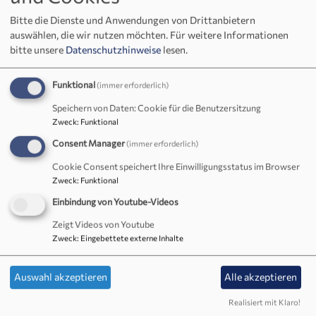
Offene Kirche
Bitte die Dienste und Anwendungen von Drittanbietern
auswählen, die wir nutzen möchten.
Für weitere Informationen
Die St. Johannis-Kirche ist tagsüber (bis auf die
bitte unsere
Datenschutzhinweise
lesen.
Wintermonate) geöffnet und lädt zum Entdecken, Ruhe
Finden und Beten ein. Außerdem liegt sie günstig am
Funktional
(immer erforderlich)
Fahrradweg zwischen Kemnath und Speichersdorf und ist
Speichern von Daten: Cookie für die Benutzersitzung
definitiv eine Verschnaufpause wert.
Zweck
:
Funktional
Sollten Sie Interesse an der Geschichte der Kirche und den
Consent Manager
(immer erforderlich)
architektonischen Schätzen haben, liegt hinten in der St.
Cookie Consent speichert Ihre Einwilligungsstatus im Browser
Johanniskirche der Kirchenführer mit vielen interessanten
Zweck
:
Funktional
Informationen auf.
Einbindung von Youtube-Videos
Zeigt Videos von Youtube
ST. JOHANNIS KIRCHE IN NEUEM GLANZ (1.
Zweck
:
Eingebettete externe Inhalte
ADVENT 2018)
Auswahl akzeptieren
Alle akzeptieren
Realisiert mit Klaro!