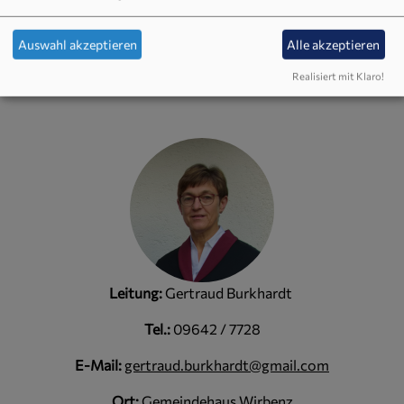
Johannesevangelium, oder eine bestimmte Textart, z.B. die
Gleichnisse Jesu. Wir orientieren uns dabei an einer leicht
veränderten Form des „Bibelteilens“. Jedes Treffen ist
Auswahl akzeptieren
Alle akzeptieren
umrahmt von Liedern, Gebet und Segen.
Realisiert mit Klaro!
Leitung:
Gertraud Burkhardt
Tel.:
09642 / 7728
E-Mail:
gertraud.burkhardt@gmail.com
Ort:
Gemeindehaus Wirbenz