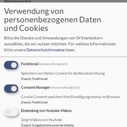
Bibelgespräch
Verwendung von
personenbezogenen Daten
Bibelgespräch
und Cookies
Bitte die Dienste und Anwendungen von Drittanbietern
Einige Gemeindeglieder treffen sich seit etwa 15 Jahren am
auswählen, die wir nutzen möchten.
Für weitere Informationen
letzten Mittwoch des Monats (außer Dezember) von 19:30
bitte unsere
Datenschutzhinweise
lesen.
bis 21:00 Uhr
aktuell
im
Gemeindehaus Wirbenz
(und nicht
wie früher im Gemeindehaus Immenreuth wegen der
Funktional
(immer erforderlich)
Unterbringung der ukrainischen Familie), um die Bibel
Speichern von Daten: Cookie für die Benutzersitzung
besser kennen zu lernen.
Zweck
:
Funktional
Die Heilige Schrift, „ein Liebesbrief Gottes an mich“, will
Consent Manager
(immer erforderlich)
keineswegs nur ein dekorativer, aber leider oft unbenutzter
Cookie Consent speichert Ihre Einwilligungsstatus im Browser
„Regalfüller“ sein. Sie spricht viel mehr direkt in unser Leben
Zweck
:
Funktional
hinein. Wir lesen, hören und bedenken, was Gott uns in
Einbindung von Youtube-Videos
seinem Wort heute zu sagen hat. Dabei vertiefen wir uns
Zeigt Videos von Youtube
entweder fortlaufend in ein biblisches Buch, z.B. das
Zweck
:
Eingebettete externe Inhalte