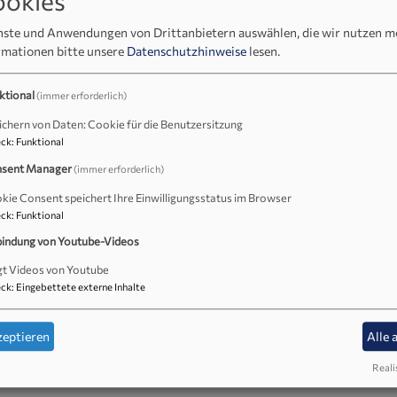
ookies
enste und Anwendungen von Drittanbietern auswählen, die wir nutzen 
rmationen bitte unsere
Datenschutzhinweise
lesen.
 Thomas Prieto Peral zu Matthäus 8, 5-13 „Der Hauptmann von K
ktional
(immer erforderlich)
lbischof Thomas Prieto Peral zu Jeremia 29, 5-7
as Prieto Peral mit vielen Anregungen, Gedanken und Bibelstel
ichern von Daten: Cookie für die Benutzersitzung
rtin Arneth zu Mose 20, 1-17, Die Zehn Gebote, Predigttext und
ck
:
Funktional
tharina Bach-Fischer zu Römer 13,1-7.10,
sent Manager
(immer erforderlich)
kie Consent speichert Ihre Einwilligungsstatus im Browser
ck
:
Funktional
bindung von Youtube-Videos
keit Gottes. Nein zum Rechtsextremismus: Haltungen, Erfahrun
gt Videos von Youtube
ck
:
Eingebettete externe Inhalte
zeptieren
Alle 
Reali
che: