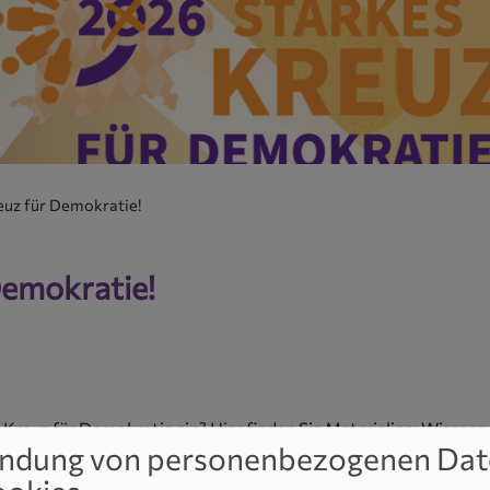
euz für Demokratie!
Demokratie!
 Kreuz für Demokratie ein? Hier finden Sie Materialien: Wissensw
ndung von personenbezogenen Dat
mentieren zu können.