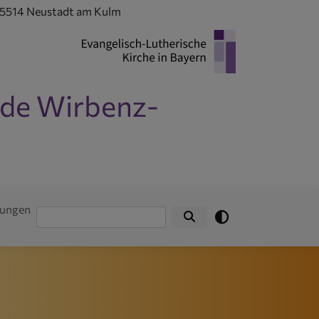
 95514 Neustadt am Kulm
nde Wirbenz-
tungen
Suche