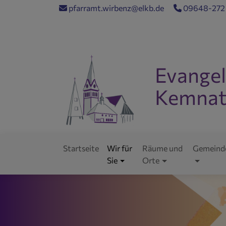
Direkt
pfarramt.wirbenz@elkb.de
09648-272
zum
Inhalt
Evangel
Kemnat
Evangelisch im Wor
Startseite
Wir für
Räume und
Gemeind
Hauptnavigation
Sie
Orte