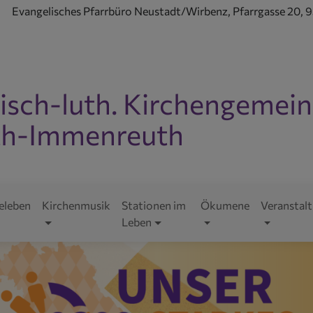
Evangelisches Pfarrbüro Neustadt/Wirbenz, Pfarrgasse 20,
isch-luth. Kirchengemei
h-Immenreuth
ld Wide Web
eleben
Kirchenmusik
Stationen im
Ökumene
Veranstal
Leben