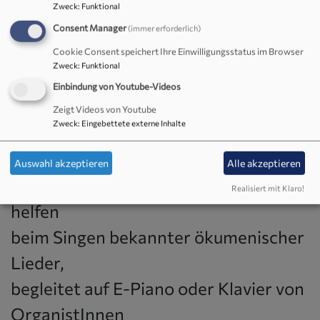
Zweck
:
Funktional
Seite
hier oder den aktuellsten Termin
Consent Manager
(immer erforderlich)
rechts auf unserer
Hauptseite
.
Cookie Consent speichert Ihre Einwilligungsstatus im Browser
Zweck
:
Funktional
Anhand von Symbolen, Bildern und
Einbindung von Youtube-Videos
Gegenständen
Zeigt Videos von Youtube
Zweck
:
Eingebettete externe Inhalte
werden Bibelworte für den Alltag
veranschaulicht.
Auswahl akzeptieren
Alle akzeptieren
In Großschrift gedruckte Liedblätter
Realisiert mit Klaro!
helfen
beim Singen bekannter ökumenischer
Lieder,
begleitet auf E-Piano oder Klavier von
OrganistInnen