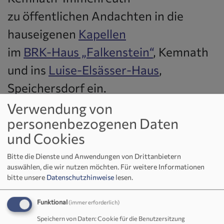
zu öffentlichen Andachten in die
hauseigenen
Kapellen
im
BRK-Haus „Falkenstein“
, Kemnath
und ins
Luise-Elsässer-Haus
,
Speichersdorf ein.
Verwendung von
Die
personenbezogenen Daten
und Cookies
aktuellen Termine
Bitte die Dienste und Anwendungen von Drittanbietern
finden Sie in einer längeren
auswählen, die wir nutzen möchten.
Für weitere Informationen
bitte unsere
Datenschutzhinweise
lesen.
Vorausschau automatisch
eingeblendet rechts unter den
Funktional
(immer erforderlich)
evangelischen Terminen auf
dieser
Speichern von Daten: Cookie für die Benutzersitzung