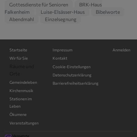
Gottesdienste für Senioren
BRK-Haus
Falkenheim
Luise-Elsässer-Haus
Bibelworte
Abendmahl
Einzelsegnung
Hauptnavigation
Fußbereichsmenü
Benutzerme
Startseite
Impressum
Anmelden
Wir für Sie
Kontakt
Räume und
Cookie-Einstellungen
Orte
Datenschutzerklärung
Gemeindeleben
Barrierefreiheitserklärung
Kirchenmusik
Stationen im
Leben
Ökumene
Veranstaltungen