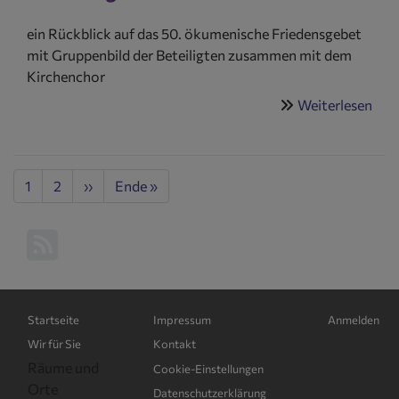
ein Rückblick auf das 50. ökumenische Friedensgebet
mit Gruppenbild der Beteiligten zusammen mit dem
Kirchenchor
Weiterlesen
übe
Rüc
auf
das
Seitennummerierung
Aktuelle
1
Seite
2
Nächste
››
Last
Ende »
50.
Seite
Seite
page
Öku
Fri
Hauptnavigation
Fußbereichsmenü
Benutzerme
Startseite
Impressum
Anmelden
Wir für Sie
Kontakt
Räume und
Cookie-Einstellungen
Orte
Datenschutzerklärung