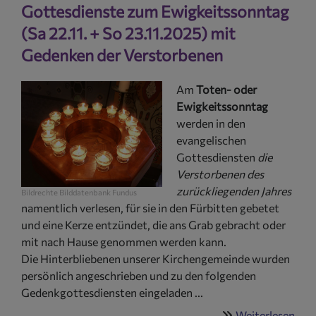
Gottesdienste zum Ewigkeitssonntag
der
Frie
(Sa 22.11. + So 23.11.2025) mit
in
Gedenken der Verstorbenen
Kem
(So,
Am
Toten- oder
1.2.
Ewigkeitssonntag
19
werden in den
Uhr
evangelischen
Gottesdiensten
die
Verstorbenen des
zurückliegenden Jahres
Bildrechte
Bilddatenbank Fundus
namentlich verlesen, für sie in den Fürbitten gebetet
und eine Kerze entzündet, die ans Grab gebracht oder
mit nach Hause genommen werden kann.
Die Hinterbliebenen unserer Kirchengemeinde wurden
persönlich angeschrieben und zu den folgenden
Gedenkgottesdiensten eingeladen ...
Weiterlesen
übe