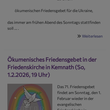
ökumenischen Friedensgebet für die Ukraine,
das immer am frühen Abend des Sonntags stattfinden
soll ... .
Weiterlesen
übe
Öku
Fri
in
Ökumenisches Friedensgebet in der
der
Frie
Friedenskirche in Kemnath (So,
in
1.2.2026, 19 Uhr)
Kem
(So,
Das 71. Friedensgebet
3.5
findet am Sonntag, den 1.
19
Februar wieder in der
Uhr
evangelischen