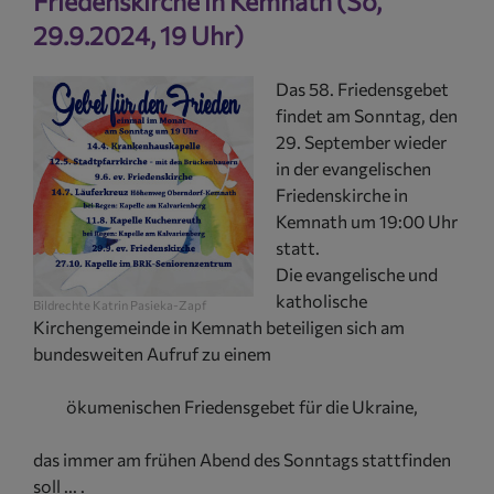
Friedenskirche in Kemnath (So,
+
29.9.2024, 19 Uhr)
So
24.
Das 58. Friedensgebet
mit
findet am Sonntag, den
Ged
29. September wieder
der
in der evangelischen
Ver
Friedenskirche in
Kemnath um 19:00 Uhr
statt.
Die evangelische und
katholische
Bildrechte
Katrin Pasieka-Zapf
Kirchengemeinde in Kemnath beteiligen sich am
bundesweiten Aufruf zu einem
ökumenischen Friedensgebet für die Ukraine,
das immer am frühen Abend des Sonntags stattfinden
soll ... .