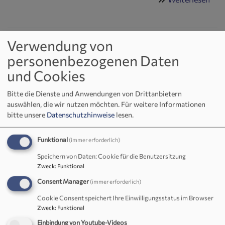
Got
zu
Ewi
Verwendung von
Ökumenisches Friedensgebet in der
(Sa
personenbezogenen Daten
22.1
Friedenskirche in Kemnath (So,
+
und Cookies
27.4.2025, 19 Uhr)
So
Bitte die Dienste und Anwendungen von Drittanbietern
23.1
Das 64.
auswählen, die wir nutzen möchten.
Für weitere Informationen
mit
Friedensgebet
bitte unsere
Datenschutzhinweise
lesen.
Ged
findet am Sonntag,
der
den 27. April wieder
Funktional
(immer erforderlich)
Ver
in der evangelischen
Speichern von Daten: Cookie für die Benutzersitzung
Friedenskirche in
Zweck
:
Funktional
Kemnath um 19:00
Consent Manager
(immer erforderlich)
Uhr statt.
Cookie Consent speichert Ihre Einwilligungsstatus im Browser
Die evangelische
Zweck
:
Funktional
und katholische
Kirchengemeinde in
Einbindung von Youtube-Videos