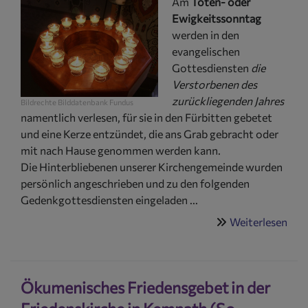
Am
Toten- oder
27.4
Ewigkeitssonntag
19
werden in den
Uhr
evangelischen
Gottesdiensten
die
Verstorbenen des
zurückliegenden Jahres
Bildrechte
Bilddatenbank Fundus
namentlich verlesen, für sie in den Fürbitten gebetet
und eine Kerze entzündet, die ans Grab gebracht oder
mit nach Hause genommen werden kann.
Die Hinterbliebenen unserer Kirchengemeinde wurden
persönlich angeschrieben und zu den folgenden
Gedenkgottesdiensten eingeladen ...
Weiterlesen
übe
Got
zu
Ewi
Ökumenisches Friedensgebet in der
(Sa
23.1