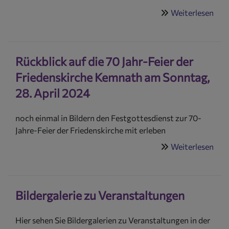
Weiterlesen
übe
Öku
Fri
in
Rückblick auf die 70 Jahr-Feier der
der
Frie
Friedenskirche Kemnath am Sonntag,
in
28. April 2024
Kem
(So,
noch einmal in Bildern den Festgottesdienst zur 70-
29.
Jahre-Feier der Friedenskirche mit erleben
19
Weiterlesen
übe
Uhr
Rüc
auf
die
Bildergalerie zu Veranstaltungen
70
Jahr
Hier sehen Sie Bildergalerien zu Veranstaltungen in der
Feie