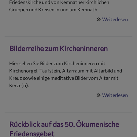
Friedenskirche und von Kemnather kirchlichen
der
Gruppen und Kreisen in und um Kemnath.
Frie
Kem
Weiterlesen
übe
am
Bild
Son
zu
28.
Ver
Apri
Bilderreihe zum Kircheninneren
202
Hier sehen Sie Bilder zum Kircheninneren mit
Kirchenorgel, Taufstein, Altarraum mit Altarbild und
Kreuz sowie einige meditative Bilder vom Altar mit
Kerze(n).
Weiterlesen
übe
Bild
zu
Kir
Rückblick auf das 50. Ökumenische
Friedensgebet