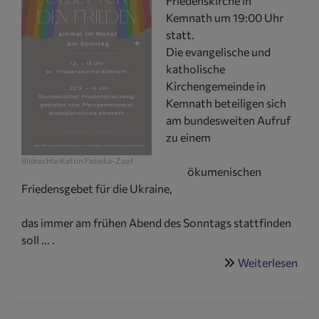
Friedenskirche in
Kemnath um 19:00 Uhr
statt.
Die evangelische und
katholische
Kirchengemeinde in
Kemnath beteiligen sich
am bundesweiten Aufruf
zu einem
Bildrechte
Katrin Pasieka-Zapf
ökumenischen
Friedensgebet für die Ukraine,
das immer am frühen Abend des Sonntags stattfinden
soll ... .
Weiterlesen
übe
Öku
Fri
in