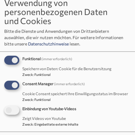
Verwendung von
personenbezogenen Daten
Zum Jahresende 2024 und
und Cookies
Jahresanfang 2025 laden
wir Sie zu den folgenden
Bitte die Dienste und Anwendungen von Drittanbietern
auswählen, die wir nutzen möchten.
Für weitere Informationen
Gottesdiensten ein:
bitte unsere
Datenschutzhinweise
lesen.
Silvester
in die St. Johannis-
Kirche in Wirbenz (31.12., 18
Funktional
(immer erforderlich)
Bildrechte
fundus medien
Uhr)
Speichern von Daten: Cookie für die Benutzersitzung
mit dem
Männergesangverein Wirbenz
,
Zweck
:
Funktional
Consent Manager
(immer erforderlich)
Neujahr
in die St. Johannis-Kirche Wirbenz
Cookie Consent speichert Ihre Einwilligungsstatus im Browser
(1.1.2025, 18 Uhr)
Zweck
:
Funktional
mit
Einzelsegnung
Einbindung von Youtube-Videos
und
Epiphanias
in die Christuskirche
Zeigt Videos von Youtube
Immenreuth (6.1.2025, 9:30 Uhr)
Zweck
:
Eingebettete externe Inhalte
mit dem
Sängerbund
.