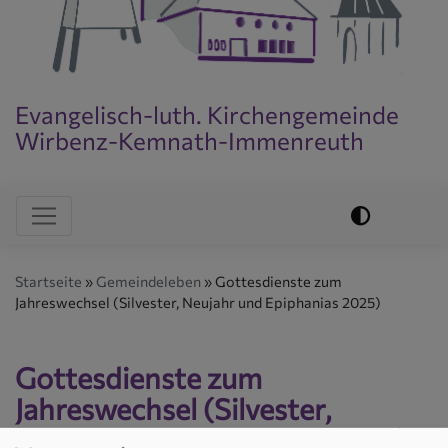
Evangelisch-luth. Kirchengemeinde
Wirbenz-Kemnath-Immenreuth
Evangelisch im World Wide Web
Hauptnavigation
Startseite
Gemeindeleben
Gottesdienste zum
Jahreswechsel (Silvester, Neujahr und Epiphanias 2025)
Gottesdienste zum
Jahreswechsel (Silvester,
Neujahr und Epiphanias 2025)