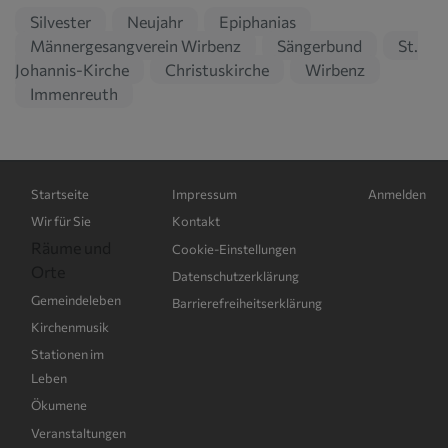
Silvester
Neujahr
Epiphanias
Männergesangverein Wirbenz
Sängerbund
St.
Johannis-Kirche
Christuskirche
Wirbenz
Immenreuth
Hauptnavigation
Fußbereichsmenü
Benutzerme
Startseite
Impressum
Anmelden
Wir für Sie
Kontakt
Räume und
Cookie-Einstellungen
Orte
Datenschutzerklärung
Gemeindeleben
Barrierefreiheitserklärung
Kirchenmusik
Stationen im
Leben
Ökumene
Veranstaltungen