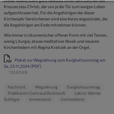
Dieser Abend steht ganz bewusst unter dem Zeichen des
Kreuzes Jesu Christi, der uns ja die Tür zum ewigen Leben
aufgeschlossen hat. Für die Angehörigen der dieser
Kirchenjahr Verstorbenen wird eine Kerze angezündet, die
die Angehörigen am Ende mitnehmen können.
Wie immer in ökumenischer offener Form mit viel Texten,
wenig Liturgie, etwas meditativer Musik und neueren
Kirchenliedern mit Regina Kraitzek an der Orgel.
Plakat zur Wegzehrung zum Ewigkeitssonntag am
Sa, 23.11.2024 (PDF)
133.83 KB
Nachricht
Wegzehrung
Ewigkeitssonntag
Prädikantin Gertraud Burkhardt
Lektor Werner
Schlöger
Immenreuth
Gottesdienst