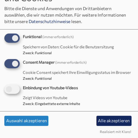
Bitte die Dienste und Anwendungen von Drittanbietern
auswählen, die wir nutzen möchten.
Für weitere Informationen
bitte unsere
Datenschutzhinweise
lesen.
Funktional
(immer erforderlich)
Speichern von Daten: Cookie für die Benutzersitzung
Zweck
:
Funktional
Bildrechte
Steve Berardi (CC BY-SA 2.0: Deed - Attribution-ShareAlike 4.0
Consent Manager
International)
(immer erforderlich)
„Dem Himmel entgegen“,
Cookie Consent speichert Ihre Einwilligungsstatus im Browser
so lautet das Thema des
Zweck
:
Funktional
Einbindung von Youtube-Videos
Wegzehrung-Gottesdienstes zum
Ewigkeitssonntag
in der evangelischen Christuskirche
Zeigt Videos von Youtube
am Samstag, 23. November 2024 um 18 Uhr.
Zweck
:
Eingebettete externe Inhalte
Der
Gottesdienst in anderer Form
wird vorbereitet von
Auswahl akzeptieren
Alle akzeptieren
dem Vorbereitungsteam mit die
Prädikantin G
ertraud
Burkhardt und Lektor Werner Schlöger
sowie Heidi Raab.
Realisiert mit Klaro!