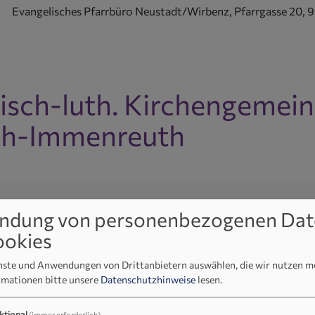
Evangelisches Pfarrbüro Neustadt/Wirbenz, Pfarrgasse 20,
isch-luth. Kirchengemei
h-Immenreuth
ld Wide Web
eleben
Kirchenmusik
Stationen im
Ökumene
Veranstal
ndung von personenbezogenen Dat
Leben
ookies
enste und Anwendungen von Drittanbietern auswählen, die wir nutzen 
rmationen bitte unsere
Datenschutzhinweise
lesen.
ktional