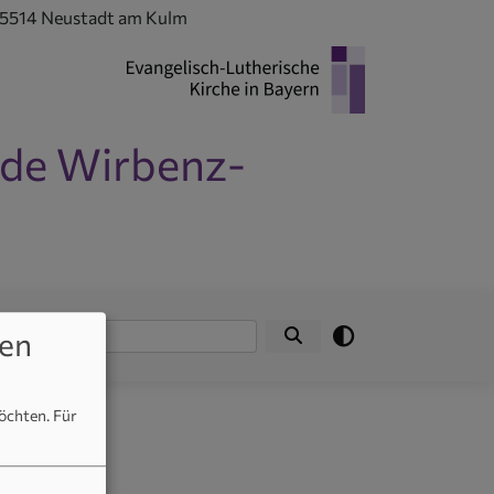
 95514 Neustadt am Kulm
nde Wirbenz-
tungen
Suche
en
möchten.
Für