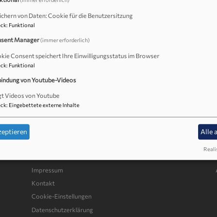
(immer erforderlich)
ichern von Daten: Cookie für die Benutzersitzung
ck
:
Funktional
sent Manager
(immer erforderlich)
kie Consent speichert Ihre Einwilligungsstatus im Browser
ck
:
Funktional
menische Friedensgebet statt seit März 2022.
bindung von Youtube-Videos
gt Videos von Youtube
ck
:
Eingebettete externe Inhalte
zeptieren
Alle 
Reali
Fußbereichsmenü
Be
Impressum
Kontakt
Cookie-Einstellungen
Datenschutzerklärung